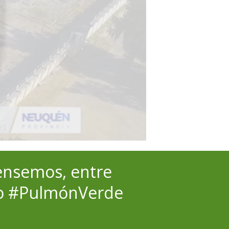
ensemos, entre
tro #PulmónVerde