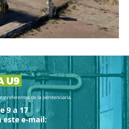
 y referentes de la penitenciaría.
e 9 a 17
 este e-mail: