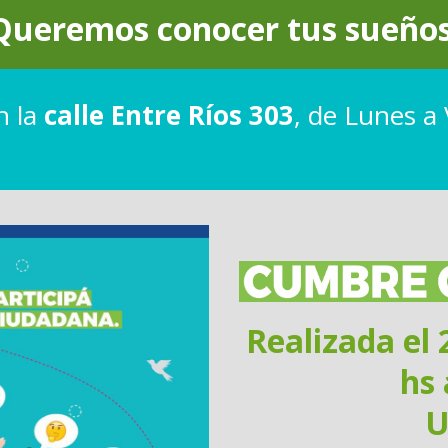
Queremos conocer tus sueños
n la
calle Entre Ríos 303
, de Lunes a 
Realizada el
hs 