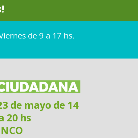
!
Viernes de 9 a 17 hs.
 23 de mayo
de 14
a 20 hs
UNCO